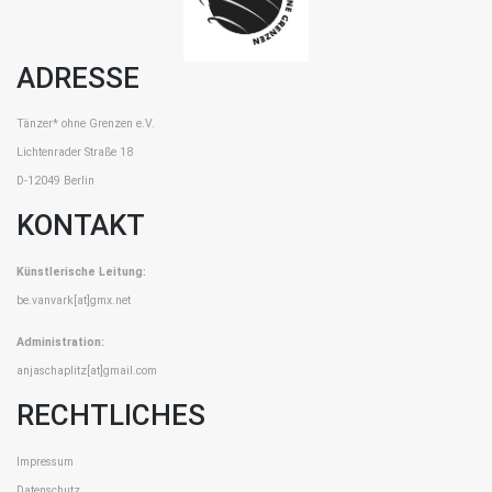
ADRESSE
Tänzer* ohne Grenzen e.V.
Lichtenrader Straße 18
D-12049 Berlin
KONTAKT
Künstlerische Leitung:
be.vanvark[at]gmx.net
Administration:
anjaschaplitz[at]gmail.com
RECHTLICHES
Impressum
Datenschutz